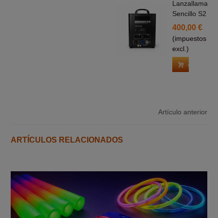
Lanzallamas
Sencillo S2
400,00 €
(impuestos
excl.)
Añadir Al C
Artículo anterior
ARTÍCULOS RELACIONADOS