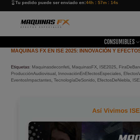
Tu pedido puede ser enviado en:
44h : 57m : 14s
CONSUMIBLES
MAQUINAS FX EN ISE 2025: INNOVACIÓN Y EFECT
Etiquetas:
Maquinasdeconfeti
,
MaquinasFX
,
ISE2025
,
FiraDeBar
ProducciónAudiovisual
,
InnovaciónEnEfectosEspeciales
,
Efectos
EventosImpactantes
,
TecnologíaDeSonido
,
EfectosDeNiebla
,
ISE
Así Vivimos ISE