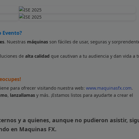
o Evento?
les
. Nuestras
máquinas
son fáciles de usar, seguras y sorprendent
oluciones de
alta calidad
que cautivan a tu audiencia y dan vida a t
reocupes!
iene para ofrecer visitando nuestra web:
www.maquinasfx.com
.
humo
,
lanzallamas
y más. ¡Estamos listos para ayudarte a crear el
ernos y a quienes, aunque no pudieron asistir, si
ando en
Maquinas FX
.