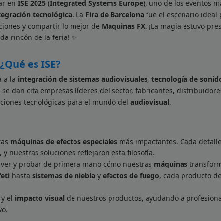
par en
ISE 2025
(
Integrated Systems Europe
), uno de los eventos m
tegración tecnológica
. La
Fira de Barcelona
fue el escenario ideal 
ciones y compartir lo mejor de
Maquinas FX
. ¡La magia estuvo pre
da rincón de la feria! ✨
¿Qué es ISE?
a a la
integración de sistemas audiovisuales
,
tecnología de sonid
, se dan cita empresas líderes del sector, fabricantes, distribuidore
uciones tecnológicas para el mundo del
audiovisual
.
ras
máquinas de efectos especiales
más impactantes. Cada detall
y nuestras soluciones reflejaron esta filosofía.
on ver y probar de primera mano cómo nuestras
máquinas
transfor
eti
hasta
sistemas de niebla
y
efectos de fuego
, cada producto de
y el
impacto visual
de nuestros productos, ayudando a profesiona
vo.