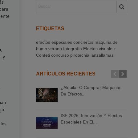
ás
para
sente
ETIQUETAS
efectos especiales
conciertos
máquina de
humo
verano
fotografía
Efectos visuales
o
,
Confeti
concurso
pirotecnia
lanzallamas
s y
ARTÍCULOS RECIENTES
¿Alquilar O Comprar Máquinas
e
De Efectos...
man
jó
ISE 2026: Innovación Y Efectos
Especiales En El...
les