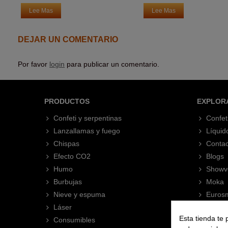
Lee Mas
Lee Mas
DEJAR UN COMENTARIO
Por favor
login
para publicar un comentario.
PRODUCTOS
EXPLOR
Confeti y serpentinas
Confet
Lanzallamas y fuego
Líquid
Chispas
Contac
Efecto CO2
Blogs
Humo
Showv
Burbujas
Moka
Nieve y espuma
Eurosm
Láser
Esta tienda te 
Consumibles