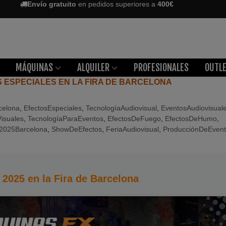
Envío gratuito
en pedidos superiores a
400€
MÁQUINAS
ALQUILER
PROFESIONALES
OUTL
OS ESPECIALES EN LA FIRA DE BARCELONA
celona
,
EfectosEspeciales
,
TecnologíaAudiovisual
,
EventosAudiovisual
Visuales
,
TecnologíaParaEventos
,
EfectosDeFuego
,
EfectosDeHumo
,
2025Barcelona
,
ShowDeEfectos
,
FeriaAudiovisual
,
ProducciónDeEven
 2025 en la Fira de Barcelona