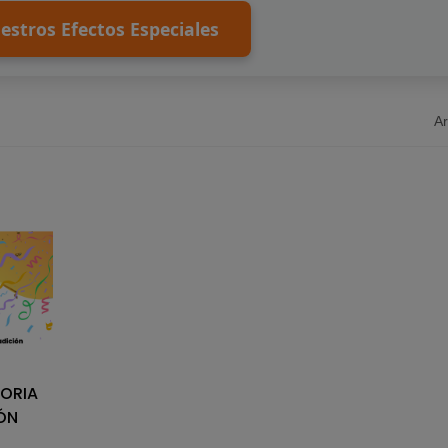
estros Efectos Especiales
Ar
TORIA
ÓN