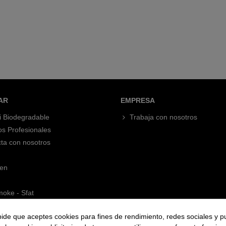
AR
EMPRESA
i Biodegradable
Trabaja con nosotros
os Profesionales
ta con nosotros
en
oke - Sfat
pide que aceptes cookies para fines de rendimiento, redes sociales y p