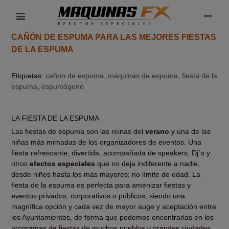
CAÑÓN DE ESPUMA PARA LAS MEJORES FIESTAS
DE LA ESPUMA
Etiquetas:
cañon de espuma
,
máquinas de espuma
,
fiesta de la
espuma
,
espumógeno
LA FIESTA DE LA ESPUMA
Las fiestas de espuma son las reinas del
verano
y una de las
niñas más mimadas de los organizadores de eventos. Una
fiesta refrescante, divertida, acompañada de speakers, Dj´s y
otros
efectos especiales
que no deja indiferente a nadie,
desde niños hasta los más mayores; no límite de edad. La
fiesta de la espuma es perfecta para amenizar fiestas y
eventos privados, corporativos o públicos, siendo una
magnífica opción y cada vez de mayor auge y aceptación entre
los Ayuntamientos, de forma que podemos encontrarlas en los
programas de fiestas de muchos pueblos y grandes ciudades.