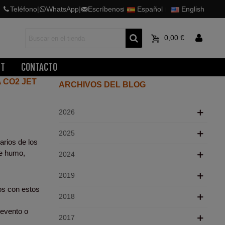
Teléfono
|
WhatsApp
|
Escríbenos
Español
English
0
0,00 €
ET
CONTACTO
 CO2 JET
ARCHIVOS DEL BLOG
2026
2025
arios de los
de humo,
2024
2019
os con estos
2018
 evento o
2017